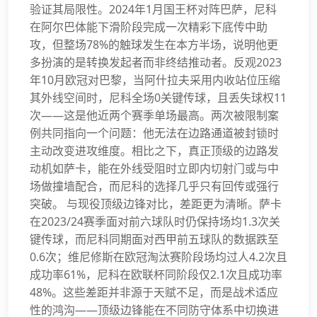
验证其局限性。2024年1月国王杯对阵巴萨，尼科
在阿尔巴体能下滑阶段完成一次精彩下底传中助
攻，但整场78%的触球发生在本方半场，说明他更
多扮演的是转换发起者而非终结推动者。反观2023
年10月欧冠对巴黎，当阿什拉夫采用内收站位压缩
其外线空间时，尼科全场0关键传球，且丢失球权11
次——这是他近两个赛季单场最高。两次被限制案
例共同指向一个问题：他无法在边路通道被封锁时
主动改变进攻维度。相比之下，真正顶级的边路发
动机如萨卡，能在外线受阻时立即内切射门或与中
场做撞墙配合，而尼科的选择几乎只有回传或强行
突破。 与现役顶级边锋对比，差距更为清晰。萨卡
在2023/24赛季面对前六球队时仍保持场均1.3次关
键传球，而尼科同期面对西甲前五球队的数据跌至
0.6次；维尼修斯在欧冠淘汰赛阶段场均过人4.2次且
成功率61%，尼科在欧联杯同阶段仅2.1次且成功率
48%。这些差距并非源于天赋不足，而是战术适应
性的鸿沟——顶级边锋能在不同防守体系中切换进