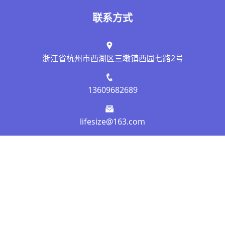
联系方式
浙江省杭州市西湖区三墩镇西园七路2号
13609682689
lifesize@163.com
上班时间: 上午9:00 - 下午18:00
Copyright © 2026 - 版权所有
熊猫体育 - 熊猫体育官网 - 提供专