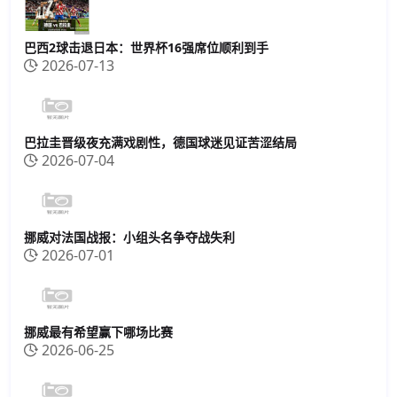
巴西2球击退日本：世界杯16强席位顺利到手
2026-07-13
巴拉圭晋级夜充满戏剧性，德国球迷见证苦涩结局
2026-07-04
挪威对法国战报：小组头名争夺战失利
2026-07-01
挪威最有希望赢下哪场比赛
2026-06-25