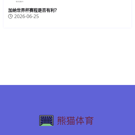
加纳世界杯赛程是否有利？
2026-06-25