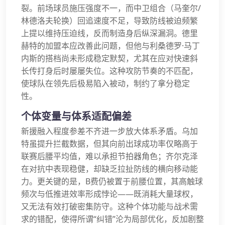
裂。前场球员施压强度不一，而中卫组合（马奎尔/
林德洛夫轮换）回追速度不足，导致防线被迫频繁
上提以维持压迫线，反而制造身后纵深漏洞。德里
赫特的加盟本应改善此问题，但他与利桑德罗·马丁
内斯的搭档尚未形成稳定默契，尤其在应对快速斜
长传打身后时屡屡失位。这种攻防节奏的不匹配，
使球队在领先后极易陷入被动，制约了拿分稳定
性。
个体变量与体系适配偏差
新援融入程度参差不齐进一步放大体系矛盾。乌加
特虽提升拦截数据，但其向前出球成功率仅略高于
联赛后腰平均值，难以承担节拍器角色；齐尔克泽
在对抗中表现稳健，却缺乏拉扯防线的横向移动能
力。更关键的是，B费仍被置于前腰位置，其高触球
频次与低推进效率形成悖论——既消耗大量球权，
又无法有效打破密集防守。这种个体功能与战术需
求的错配，使得所谓“纠错”沦为局部优化，反加剧整