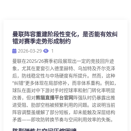
曼联阵容重建阶段性变化，是否能有效纠
错对赛季走势形成制约
2026-03-29
1
曼联在2025/26赛季初段展现出一定的竞技回升迹
象，尤其在夏窗引入德里赫特、乌加特及齐尔克泽
后，防线稳定性与中场硬度有所提升。然而，这种
“纠错”更多体现在局部修补，而非体系重构。例如，
球队在面对中下游对手时控球率和射门转化率明显
改善，但对
熊猫直播平台官网
阵强队时仍暴露出推
进受阻、肋部空档被频繁利用的问题。这说明当前
阵容调整虽缓解了部分短板，却未能触及深层结构
矛盾——即攻防转换节奏与空间利用效率的失衡。