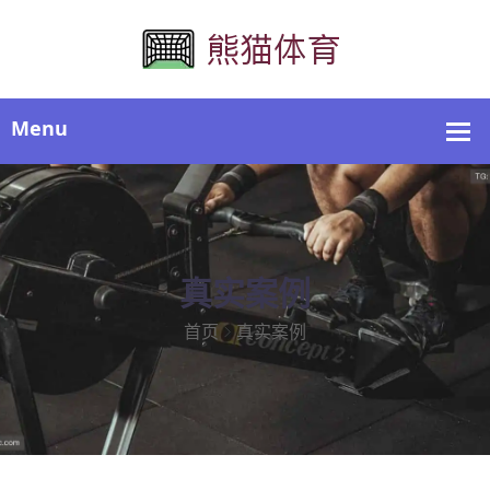
真实案例
首页
真实案例