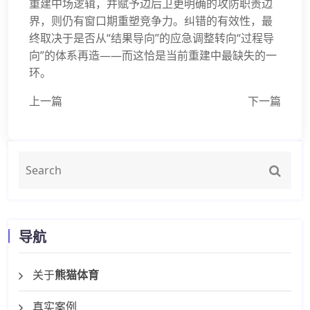
重建中场逻辑，并赋予边后卫更明确的攻防职责边
界，则仍有窗口期重塑竞争力。纠错的有效性，最
终取决于是否从“结果导向”的应急调整转向“过程导
向”的体系再造——而这恰是当前重建中最缺失的一
环。
上一篇
下一篇
导航
关于
熊猫体育
真实案例