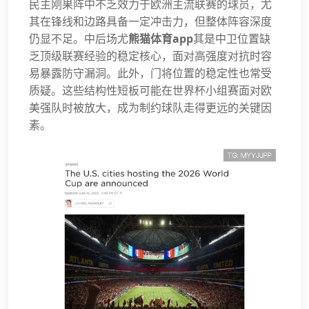
民主刚果阵中不乏效力于欧洲主流联赛的球员，尤
其在锋线和边路具备一定冲击力，但整体阵容深度
仍显不足。中后场尤
熊猫体育app
其是中卫位置缺
乏顶级联赛经验的稳定核心，面对高强度对抗时容
易暴露防守漏洞。此外，门将位置的稳定性也常受
质疑。这些结构性短板可能在世界杯小组赛面对欧
美强队时被放大，成为制约球队走得更远的关键因
素。