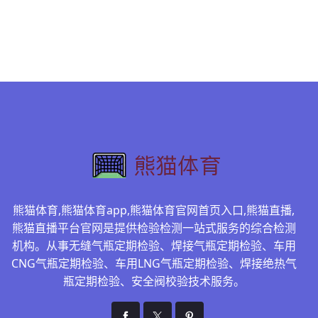
熊猫体育,熊猫体育app,熊猫体育官网首页入口,熊猫直播,
熊猫直播平台官网是提供检验检测一站式服务的综合检测
机构。从事无缝气瓶定期检验、焊接气瓶定期检验、车用
CNG气瓶定期检验、车用LNG气瓶定期检验、焊接绝热气
瓶定期检验、安全阀校验技术服务。