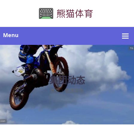
集团动态
首页
集团动态