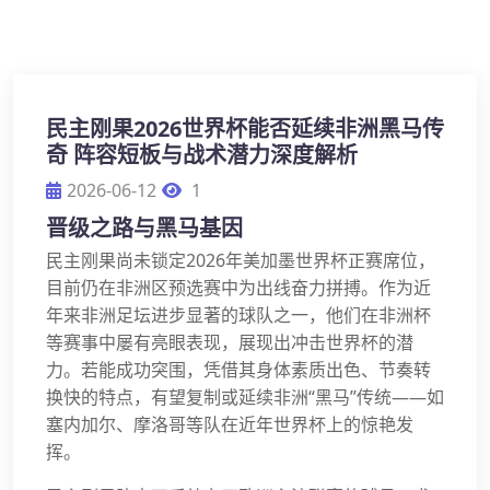
民主刚果2026世界杯能否延续非洲黑马传
奇 阵容短板与战术潜力深度解析
2026-06-12
1
晋级之路与黑马基因
民主刚果尚未锁定2026年美加墨世界杯正赛席位，
目前仍在非洲区预选赛中为出线奋力拼搏。作为近
年来非洲足坛进步显著的球队之一，他们在非洲杯
等赛事中屡有亮眼表现，展现出冲击世界杯的潜
力。若能成功突围，凭借其身体素质出色、节奏转
换快的特点，有望复制或延续非洲“黑马”传统——如
塞内加尔、摩洛哥等队在近年世界杯上的惊艳发
挥。