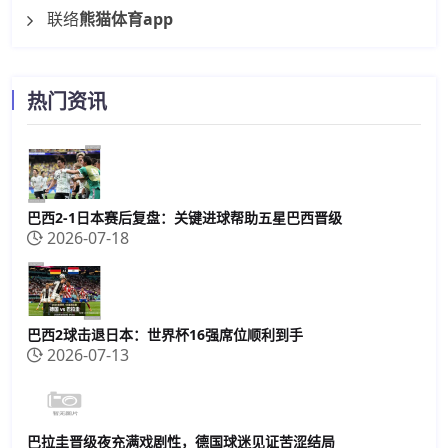
联络
熊猫体育app
热门资讯
巴西2-1日本赛后复盘：关键进球帮助五星巴西晋级
2026-07-18
巴西2球击退日本：世界杯16强席位顺利到手
2026-07-13
巴拉圭晋级夜充满戏剧性，德国球迷见证苦涩结局