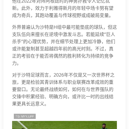
他在2022年对阵阿根廷时的神勇扑救令人记忆犹
新。此外，效力于利雅得新月的年轻中场卡努有望
成为奇兵，其跑动覆盖与传球视野或成破局变量。
外界普遍认为沙特是H组中最可能垫底的球队，但这
支队伍向来擅长在逆境中激发斗志。若能延续“巨人
杀手”的心理优势，并在细节处理上更加冷静，他们
或许能复制甚至超越四年前的高光时刻。不过，真
正的考验在于能否将偶然的胜利转化为持续的竞争
力。
对于沙特足球而言，2026年不仅是又一次世界杯之
旅，更是检验其青训体系与职业联赛改革成效的重
要窗口。无论最终战绩如何，如何在与世界强队的
交锋中积累经验、明确方向，或许比一时的出线结
果更具长远意义。