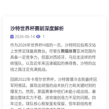
沙特世界杯赛前深度解析
2026-06-14
1
作为2026年世界杯H组的一员，沙特阿拉伯再次站
上世界足球最高舞台。尽管在
熊猫体育
亚洲范围内
具备一定竞争力，但面对西班牙、乌拉圭这样的传
统强队，以及近年来迅速崛起的佛得角，沙特的出
线之路注定充满挑战。
回顾2022年卡塔尔世界杯，沙特曾爆冷击败最终冠
军阿根廷，展现出顽强的战术执行力和关键时刻的
爆发力。然而，那届赛事中他们未能小组出线，暴
露出整体实力不稳、进攻端创造力不足的问题。四
年过去，球队核心框架虽有保留，但年龄结构老