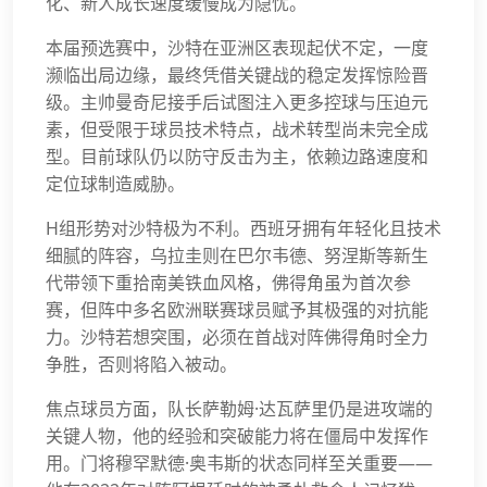
化、新人成长速度缓慢成为隐忧。
本届预选赛中，沙特在亚洲区表现起伏不定，一度
濒临出局边缘，最终凭借关键战的稳定发挥惊险晋
级。主帅曼奇尼接手后试图注入更多控球与压迫元
素，但受限于球员技术特点，战术转型尚未完全成
型。目前球队仍以防守反击为主，依赖边路速度和
定位球制造威胁。
H组形势对沙特极为不利。西班牙拥有年轻化且技术
细腻的阵容，乌拉圭则在巴尔韦德、努涅斯等新生
代带领下重拾南美铁血风格，佛得角虽为首次参
赛，但阵中多名欧洲联赛球员赋予其极强的对抗能
力。沙特若想突围，必须在首战对阵佛得角时全力
争胜，否则将陷入被动。
焦点球员方面，队长萨勒姆·达瓦萨里仍是进攻端的
关键人物，他的经验和突破能力将在僵局中发挥作
用。门将穆罕默德·奥韦斯的状态同样至关重要——