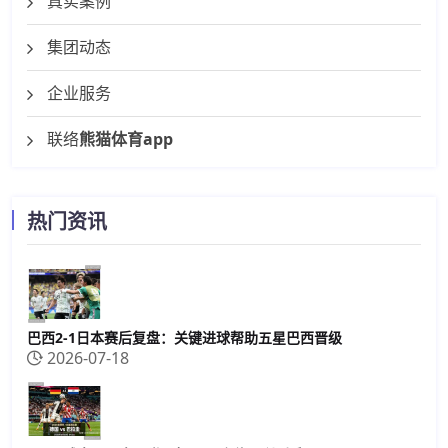
真实案例
集团动态
企业服务
联络
熊猫体育app
热门资讯
巴西2-1日本赛后复盘：关键进球帮助五星巴西晋级
2026-07-18