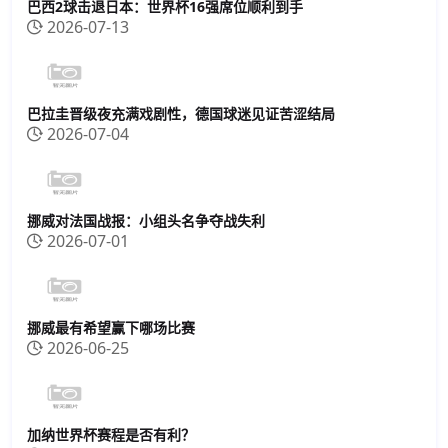
巴西2球击退日本：世界杯16强席位顺利到手
2026-07-13
巴拉圭晋级夜充满戏剧性，德国球迷见证苦涩结局
2026-07-04
挪威对法国战报：小组头名争夺战失利
2026-07-01
挪威最有希望赢下哪场比赛
2026-06-25
加纳世界杯赛程是否有利？