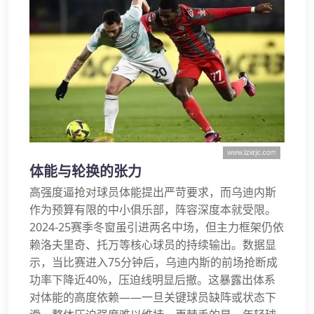
体能与轮换的张力
高强度逼抢对球员体能提出严苛要求，而乌迪内斯
作为预算有限的中小俱乐部，阵容深度本就受限。
2024-25赛季冬窗虽引进两名中场，但主力框架仍依
赖洛夫里奇、托万等核心球员的持续输出。数据显
示，当比赛进入75分钟后，乌迪内斯的前场抢断成
功率下降近40%，压迫线明显后撤。这暴露出体系
对体能的高度依赖——一旦关键球员缺阵或状态下