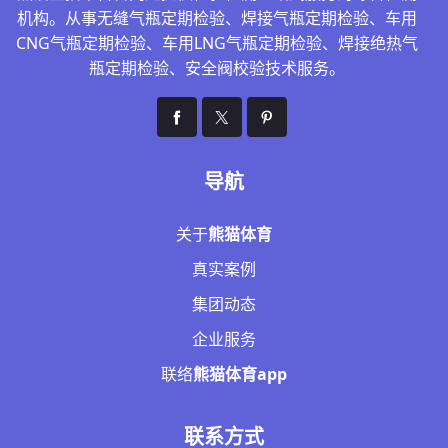
机构。从事无缝气瓶定期检验、焊接气瓶定期检验、车用
CNG气瓶定期检验、车用LNG气瓶定期检验、焊接绝热气
瓶定期检验、安全阀校验技术服务。
导航
关于
熊猫体育
真实案例
集团动态
企业服务
联络
熊猫体育app
联系方式