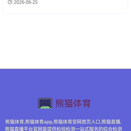
2026-06-25
熊猫体育,熊猫体育app,熊猫体育官网首页入口,熊猫直播,
熊猫直播平台官网是提供检验检测一站式服务的综合检测