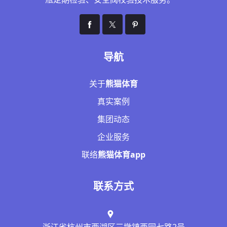
导航
关于
熊猫体育
真实案例
集团动态
企业服务
联络
熊猫体育app
联系方式