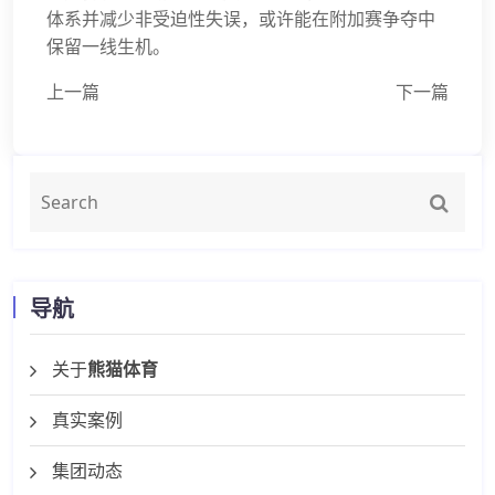
体系并减少非受迫性失误，或许能在附加赛争夺中
保留一线生机。
上一篇
下一篇
导航
关于
熊猫体育
真实案例
集团动态