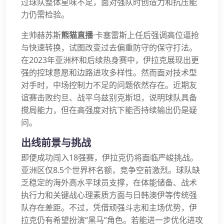
过球队整体星味不足，面对强队时创造力和抗压能
力仍需检验。
主帅赫苏斯
熊猫直播
·卡塞雷斯上任后强调高位逼抢
与快速转换，试图改变过去偏重防守的保守打法。
在2023年亚洲杯和后续热身赛中，伊拉克展现出更
强的控球意愿和边路进攻多样性。然而面对技术型
对手时，中场控制力不足的问题依然存在。近期友
谊赛击败约旦、战平乌兹别克斯坦，说明球队具备
搅局能力，但在高强度对抗下能否持续输出仍是疑
问。
出线前景与挑战
即便成功闯入18强赛，伊拉克仍将面临严峻挑战。
亚洲区仅8.5个世界杯名额，竞争空前激烈。球队缺
乏稳定的海外高水平球员支撑，在体能储备、战术
执行力和关键战心理素质方面与日韩澳伊等传统强
队存在差距。不过，凭借顽强斗志和主场优势，伊
拉克仍有希望扮演“黑马”角色。若能进一步优化进攻