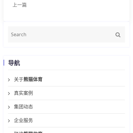
上一篇
导航
关于
熊猫体育
真实案例
集团动态
企业服务