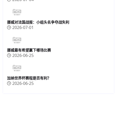
挪威对法国战报：小组头名争夺战失利
2026-07-01
挪威最有希望赢下哪场比赛
2026-06-25
加纳世界杯赛程是否有利？
2026-06-25