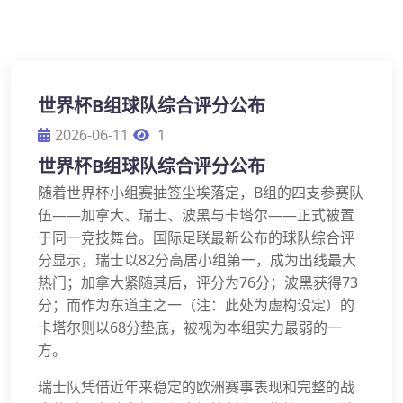
世界杯B组球队综合评分公布
2026-06-11
1
世界杯B组球队综合评分公布
随着世界杯小组赛抽签尘埃落定，B组的四支参赛队
伍——加拿大、瑞士、波黑与卡塔尔——正式被置
于同一竞技舞台。国际足联最新公布的球队综合评
分显示，瑞士以82分高居小组第一，成为出线最大
热门；加拿大紧随其后，评分为76分；波黑获得73
分；而作为东道主之一（注：此处为虚构设定）的
卡塔尔则以68分垫底，被视为本组实力最弱的一
方。
瑞士队凭借近年来稳定的欧洲赛事表现和完整的战